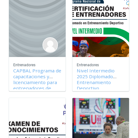
Entrenadores
Entrenadores
CAPBAL Programa de
Nivel Intermedio
capacitaciones y
2025 Diplomado
licenciamiento para
Entrenamiento
entrenadores de
Deportivo
Baloncesto