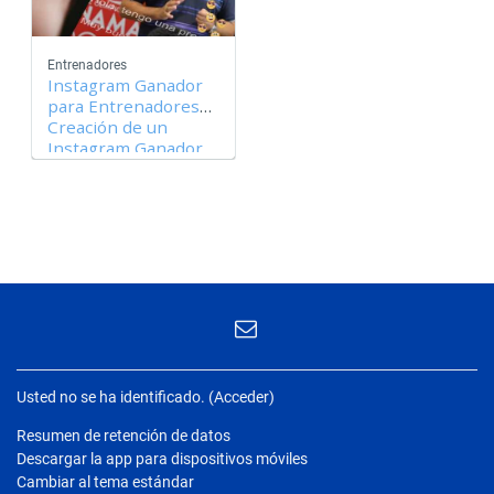
Entrenadores
Instagram Ganador
para Entrenadores
Creación de un
Instagram Ganador
Conferencia dada el 17 de
abril, dictado por Andrea
Flores en el que aprenderás
...
Usted no se ha identificado. (
Acceder
)
Resumen de retención de datos
Descargar la app para dispositivos móviles
Cambiar al tema estándar