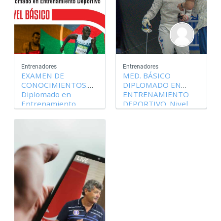
Entrenadores
Entrenadores
EXAMEN DE
MED. BÁSICO
CONOCIMIENTOS.
DIPLOMADO EN
Diplomado en
ENTRENAMIENTO
Entrenamiento
DEPORTIVO. Nivel
Deportivo. Nivel
Básico
El Examen de conocimientos
El entrenamiento deportivo
Básico
del Manual de
ha presentado a través de
Entrenamiento Deportivo –
los tiempos una evolución
Nivel Básico ...
a...